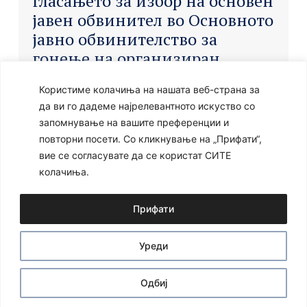
гласањето за избор на основен
јавен обвинител во Основното
јавно обвинителство за
гонење на организиран
криминал и корупција, ќе
Користиме колачиња на нашата веб-страна за
може да се следи по
да ви го дадеме најрелевантното искуство со
завршувањето на истото, а ќе
запомнување на вашите преференции и
биде јавно достапно на
повторни посети. Со кликнување на „Прифати“,
Информативна агенција за
вие се согласувате да се користат СИТЕ
медиуми МИА, на нивниот
колачиња.
канал на
MIA
Прифати
Уреди
Одбиј
Ⓒ 2024 – Сите права се задржани
Developed by:
Unet