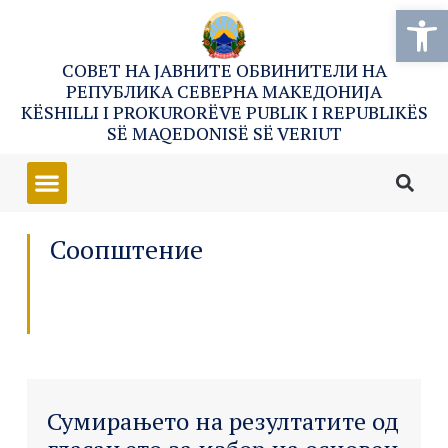
Open
СОВЕТ НА ЈАВНИТЕ ОБВИНИТЕЛИ НА
РЕПУБЛИКА СЕВЕРНА МАКЕДОНИЈА
KËSHILLI I PROKURORËVE PUBLIK I REPUBLIKËS
SË MAQEDONISË SË VERIUT
Соопштение
Сумирањето на резултатите од