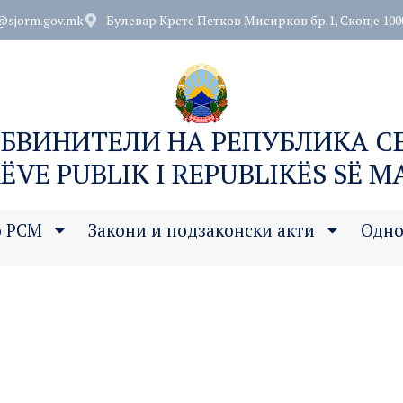
@sjorm.gov.mk
Булевар Крсте Петков Мисирков бр.1, Скопје 100
ОБВИНИТЕЛИ НА РЕПУБЛИКА 
ËVE PUBLIK I REPUBLIKËS SË 
о РСМ
Закони и подзаконски акти
Одно