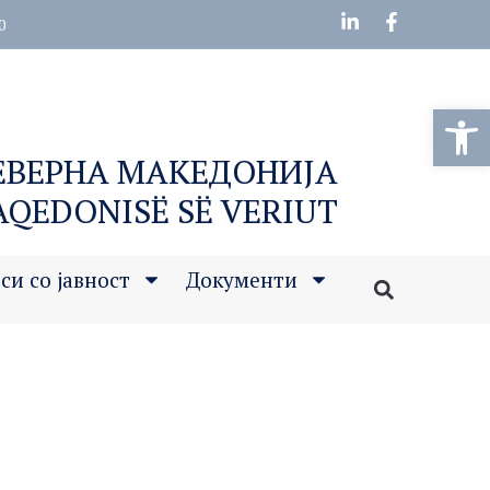
0
Open
СЕВЕРНА МАКЕДОНИЈА
MAQEDONISË SË VERIUT
си со јавност
Документи