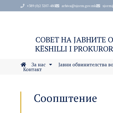
+389 (0)2 3207-480
arhiva@sjorm.gov.mk
sjorm
СОВЕТ НА ЈАВНИТЕ 
KËSHILLI I PROKUROR
За нас
Јавни обвинителства в
Контакт
Соопштение