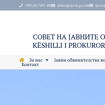
+389 (0)2 3207-480
arhiva@sjorm.gov.mk
sjorm
СОВЕТ НА ЈАВНИТЕ 
KËSHILLI I PROKUROR
За нас
Јавни обвинителства в
Контакт