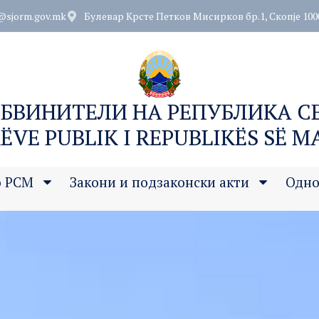
@sjorm.gov.mk
Булевар Крсте Петков Мисирков бр.1, Скопје 100
ОБВИНИТЕЛИ НА РЕПУБЛИКА 
ËVE PUBLIK I REPUBLIKËS SË 
о РСМ
Закони и подзаконски акти
Одно