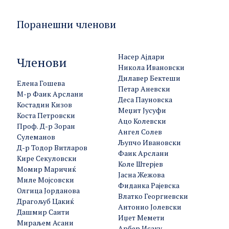
Поранешни членови
Насер Ајдари
Членови
Никола Ивановски
Дилавер Бектеши
Елена Гошева
Петар Аневски
М-р Фаик Арслани
Деса Пауновска
Костадин Кизов
Меџит Јусуфи
Коста Петровски
Ацо Колевски
Проф. Д-р Зоран
Ангел Солев
Сулеманов
Љупчо Ивановски
Д-р Тодор Витларов
Фаик Арслани
Кире Секуловски
Коле Штерјев
Момир Маричиќ
Јасна Жежова
Миле Мојсовски
Фиданка Рајевска
Олгица Јорданова
Влатко Георгиевски
Драгољуб Цакиќ
Антонио Јолевски
Дашмир Саити
Иџет Мемети
Мираљем Асани
Арбер Исаку