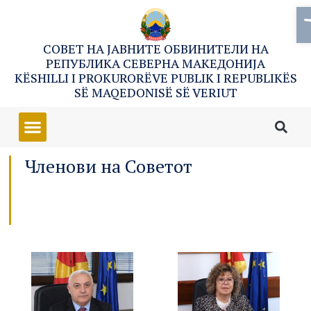
O
СОВЕТ НА ЈАВНИТЕ ОБВИНИТЕЛИ НА
РЕПУБЛИКА СЕВЕРНА МАКЕДОНИЈА
KËSHILLI I PROKURORËVE PUBLIK I REPUBLIKËS
SË MAQEDONISË SË VERIUT
Членови на Советот