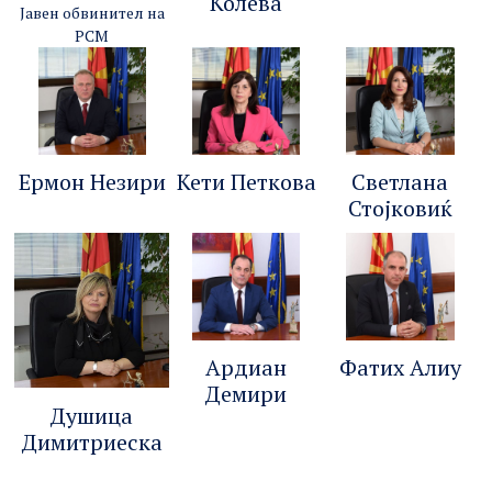
Колева
Јавен обвинител на
РСМ
Ермон Незири
Кети Петкова
Светлана
Стојковиќ
Ардиан
Фатих Алиу
Демири
Душица
Димитриеска