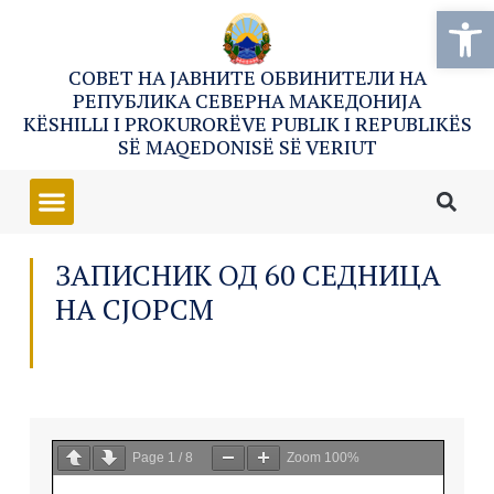
Open
СОВЕТ НА ЈАВНИТЕ ОБВИНИТЕЛИ НА
РЕПУБЛИКА СЕВЕРНА МАКЕДОНИЈА
KËSHILLI I PROKURORËVE PUBLIK I REPUBLIKËS
SË MAQEDONISË SË VERIUT
ЗАПИСНИК ОД 60 СЕДНИЦА
НА СЈОРСМ
Page
1
/
8
Zoom
100%