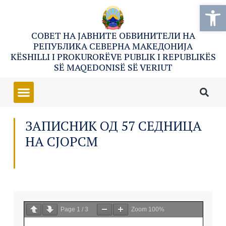
Open
СОВЕТ НА ЈАВНИТЕ ОБВИНИТЕЛИ НА
РЕПУБЛИКА СЕВЕРНА МАКЕДОНИЈА
KËSHILLI I PROKURORËVE PUBLIK I REPUBLIKËS
SË MAQEDONISË SË VERIUT
ЗАПИСНИК ОД 57 СЕДНИЦА
НА СЈОРСМ
Page
1
/
3
Zoom
100%