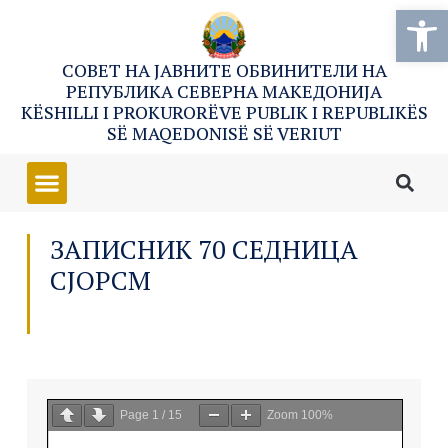
Open
СОВЕТ НА ЈАВНИТЕ ОБВИНИТЕЛИ НА
РЕПУБЛИКА СЕВЕРНА МАКЕДОНИЈА
KËSHILLI I PROKURORËVE PUBLIK I REPUBLIKËS
SË MAQEDONISË SË VERIUT
ЗАПИСНИК 70 СЕДНИЦА
СЈОРСМ
Page
1
/
15
Zoom
100%