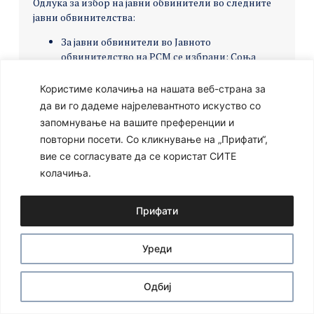
Одлука за избор на јавни обвинители во следните
јавни обвинителства:
За јавни обвинители во Јавното
обвинителство на РСМ се избрани: Соња
Симовска, јавен обвинител во ВЈО Скопје и
Љупчо Коцевски јавен обвинител во ВЈО
Користиме колачиња на нашата веб-страна за
Гостивар,
да ви го дадеме најрелевантното искуство со
За јавен обвинител во ВЈО Штип е избран
запомнување на вашите преференции и
Стевчо Донев, јавен обвинител во ОЈО Кочани,
повторни посети. Со кликнување на „Прифати“,
За основен јавен обвинител на ОЈО Тетово е
вие се согласувате да се користат СИТЕ
избран Бесир Алиу, јавен обвинител во ОЈО
колачиња.
Тетово,
За јавен обвинител на на ОЈО Скопје е избран
Гаврил Бубевски, јавен обвинител во ОЈО
Прифати
Скопје.
Уреди
Ⓒ 2024 – Сите права се задржани
Developed by:
Unet
Одбиј