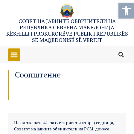
Open
СОВЕТ НА ЈАВНИТЕ ОБВИНИТЕЛИ НА
РЕПУБЛИКА СЕВЕРНА МАКЕДОНИЈА
KËSHILLI I PROKURORËVE PUBLIK I REPUBLIKËS
SË MAQEDONISË SË VERIUT
Соопштение
На одржaната 42-рa (четириест и втора) седница,
Советот на јавните обвинители на РСМ, донесе