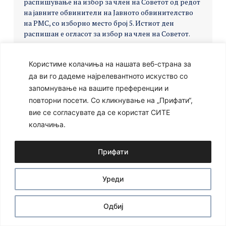
распишување на избор за член на Советот од редот
на јавните обвинители на Јавното обвинителство
на РМС, со изборно место број 5. Истиот ден
распишан е огласот за избор на член на Советот.
Користиме колачиња на нашата веб-страна за
да ви го дадеме најрелевантното искуство со
Ⓒ 2024 – Сите права се задржани
Developed by:
Unet
запомнување на вашите преференции и
повторни посети. Со кликнување на „Прифати“,
вие се согласувате да се користат СИТЕ
колачиња.
Прифати
Уреди
Одбиј