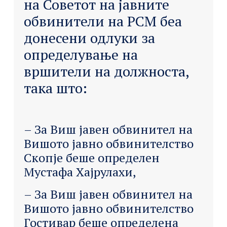
на Советот на јавните
обвинители на РСМ беа
донесени одлуки за
определување на
вршители на должноста,
така што:
– За Виш јавен обвинител на
Вишото јавно обвинителство
Скопје беше определен
Мустафа Хајрулахи,
– За Виш јавен обвинител на
Вишото јавно обвинителство
Гостивар беше определена