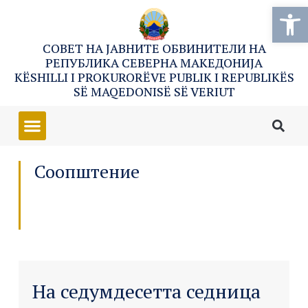
Open
СОВЕТ НА ЈАВНИТЕ ОБВИНИТЕЛИ НА
РЕПУБЛИКА СЕВЕРНА МАКЕДОНИЈА
KËSHILLI I PROKURORËVE PUBLIK I REPUBLIKËS
SË MAQEDONISË SË VERIUT
Соопштение
На седумдесетта седница