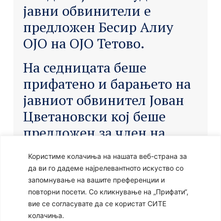
јавни обвинители е
предложен Бесир Алиу
ОЈО на ОЈО Тетово.
На седницата беше
прифатено и барањето на
јавниот обвинител Јован
Цветановски кој беше
предложен за член на
Комисијата за завршен
Користиме колачиња на нашата веб-страна за
испит при Академијата за
да ви го дадеме најрелевантното искуство со
судии и јавни
запомнување на вашите преференции и
повторни посети. Со кликнување на „Прифати“,
обвинители, а на негово
вие се согласувате да се користат СИТЕ
место е предложен Миле
колачиња.