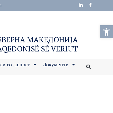
0
Open
СЕВЕРНА МАКЕДОНИЈА
MAQEDONISË SË VERIUT
си со јавност
Документи