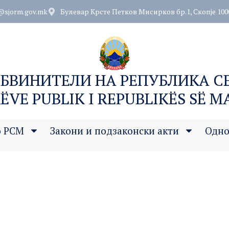
@sjorm.gov.mk
Булевар Крсте Петков Мисирков бр.1, Скопје 100
ОБВИНИТЕЛИ НА РЕПУБЛИКА 
ËVE PUBLIK I REPUBLIKËS SË 
о РСМ
Закони и подзаконски акти
Одно