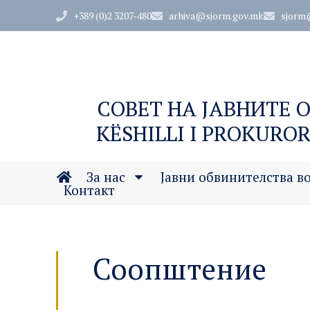
+389 (0)2 3207-480
arhiva@sjorm.gov.mk
sjorm
СОВЕТ НА ЈАВНИТЕ 
KËSHILLI I PROKUROR
За нас
Јавни обвинителства в
Контакт
Соопштение