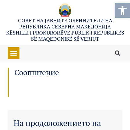
Open
СОВЕТ НА ЈАВНИТЕ ОБВИНИТЕЛИ НА
РЕПУБЛИКА СЕВЕРНА МАКЕДОНИЈА
KËSHILLI I PROKURORËVE PUBLIK I REPUBLIKËS
SË MAQEDONISË SË VERIUT
Соопштение
На продоложението на