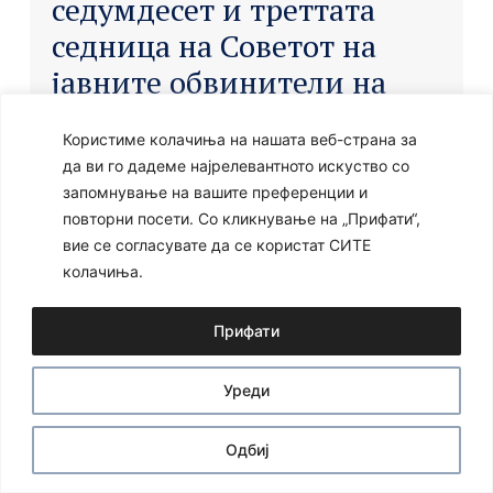
седумдесет и треттата
седница на Советот на
јавните обвинители на
РСМ за определување на
Користиме колачиња на нашата веб-страна за
ВД на ОЈО на ОЈО
да ви го дадеме најрелевантното искуство со
Гостивар, при што е
запомнување на вашите преференции и
определен Џелал Хусмани.
повторни посети. Со кликнување на „Прифати“,
вие се согласувате да се користат СИТЕ
колачиња.
Прифати
Ⓒ 2024 – Сите права се задржани
Developed by:
Unet
Уреди
Одбиј