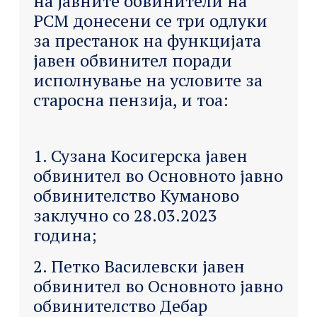
на јавните обвинители на
РСМ донесени се три одлуки
за престанок на функцијата
јавен обвинител поради
исполнување на условите за
старосна пензија, и тоа:
1. Сузана Косигерска јавен
обвинител во Основното јавно
обвинителство Куманово
заклучно со 28.03.2023
година;
2. Петко Василевски јавен
обвинител во Основното јавно
обвинителство Дебар