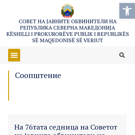
Open
СОВЕТ НА ЈАВНИТЕ ОБВИНИТЕЛИ НА
РЕПУБЛИКА СЕВЕРНА МАКЕДОНИЈА
KËSHILLI I PROKURORËVE PUBLIK I REPUBLIKËS
SË MAQEDONISË SË VERIUT
Соопштение
На 76тата седница на Советот