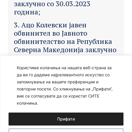
заклучно со 30.03.2023
година;
3. Ацо Колевски јавен
обвинител во Јавното
обвинителство на Република
Северна Македонија заклучно
со 11.04.2023 година.
Користиме колачиња на нашата веб-страна за
да ви го дадеме најрелевантното искуство со
На истата седница е усвоен
запомнување на вашите преференции и
Годишниот извештај за
повторни посети. Со кликнување на „Прифати“,
работата на Советот на
вие се согласувате да се користат СИТЕ
колачиња.
јавните обвинители на
Република Северна
Прифати
Македонија за 2022 година.