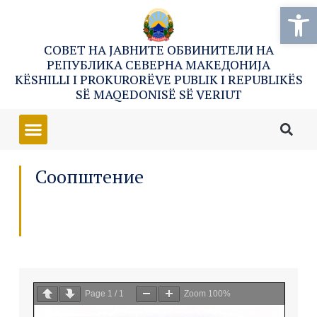
Open
СОВЕТ НА ЈАВНИТЕ ОБВИНИТЕЛИ НА
РЕПУБЛИКА СЕВЕРНА МАКЕДОНИЈА
KËSHILLI I PROKURORËVE PUBLIK I REPUBLIKËS
SË MAQEDONISË SË VERIUT
Соопштение
Page
1
/
1
Zoom
100%