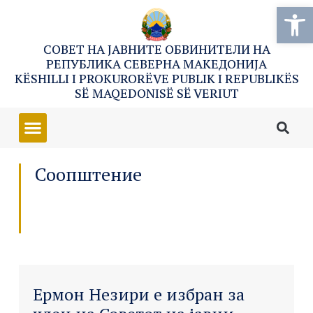
Open
СОВЕТ НА ЈАВНИТЕ ОБВИНИТЕЛИ НА
РЕПУБЛИКА СЕВЕРНА МАКЕДОНИЈА
KËSHILLI I PROKURORËVE PUBLIK I REPUBLIKËS
SË MAQEDONISË SË VERIUT
Соопштение
Ермон Незири е избран за