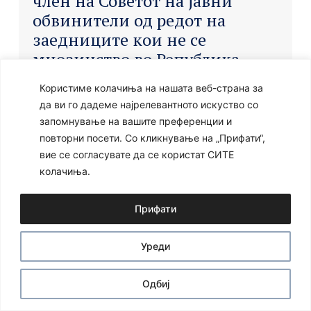
член на Советот на јавни
обвинители од редот на
заедниците кои не се
мнозинство во Република
Северна Македонија.
Користиме колачиња на нашата веб-страна за
да ви го дадеме најрелевантното искуство со
запомнување на вашите преференции и
повторни посети. Со кликнување на „Прифати“,
вие се согласувате да се користат СИТЕ
Ⓒ 2024 – Сите права се задржани
Developed by:
Unet
колачиња.
Прифати
Уреди
Одбиј