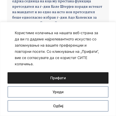
одржа седница на која му престана функција
претседател на г-дин Коле Штерјев поради истекот
на мандатот и во едно на исто нов претседател
беше едногласно избран г-дин Ацо Колевски за
претседател на Советот.
Одлука за престанок на
функција претседател на СЈОРМ КОЛЕ ШТЕРЈЕВ 73
Користиме колачиња на нашата веб-страна за
седница 29.08.2019
да ви го дадеме најрелевантното искуство со
Одлука за избор на Претседател на сјорм 73
запомнување на вашите преференции и
седница 29.08.2019
повторни посети. Со кликнување на „Прифати“,
вие се согласувате да се користат СИТЕ
колачиња.
Ⓒ 2024 – Сите права се задржани
Developed by:
Unet
Прифати
Уреди
Одбиј