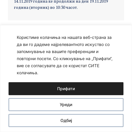
14.11.2019 година ќе продолжи на ден 19.11.2019
година (вторник) во 10:30 часот.
Користиме колачиња на нашата веб-страна за
Ⓒ 2024 – Сите права се задржани
Developed by:
Unet
да ви го дадеме најрелевантното искуство со
запомнување на вашите преференции и
повторни посети. Со кликнување на „Прифати“,
вие се согласувате да се користат СИТЕ
колачиња.
Прифати
Уреди
Одбиј