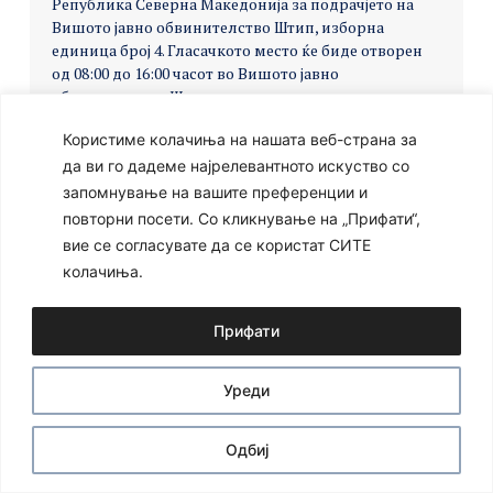
Република Северна Македонија за подрачјето на
Вишото јавно обвинителство Штип, изборна
единица број 4. Гласачкото место ќе биде отворен
од 08:00 до 16:00 часот во Вишото јавно
обвинителство Штип.
Користиме колачиња на нашата веб-страна за
да ви го дадеме најрелевантното искуство со
запомнување на вашите преференции и
Ⓒ 2024 – Сите права се задржани
Developed by:
Unet
повторни посети. Со кликнување на „Прифати“,
вие се согласувате да се користат СИТЕ
колачиња.
Прифати
Уреди
Одбиј