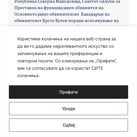
Република Северна Македонија, Советот одлучи за
Престанок на функција јавен обвинител на
Основното јавно обвинителсво Кавадарци на
обвинителот Крсте Кулев поради исполнување на
условите за старосна пензија.
Одлука за старосна
пензија za ЈО КРСТЕ КУЛЕВ ОЈО КАВАДАРЦИ 83
Користиме колачиња на нашата веб-страна за
СЕДНИЦА 26.12.2019
да ви го дадеме најрелевантното искуство со
запомнување на вашите преференции и
повторни посети. Со кликнување на „Прифати“,
вие се согласувате да се користат СИТЕ
Ⓒ 2024 – Сите права се задржани
Developed by:
Unet
колачиња.
Прифати
Уреди
Одбиј