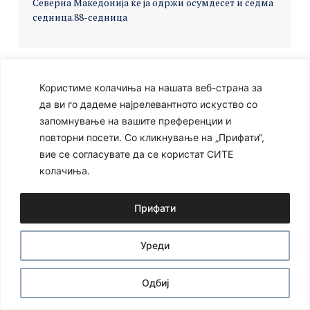
Северна Македонија ќе ја одржи осумдесет и седма
седница.
88-седница
Користиме колачиња на нашата веб-страна за
Ⓒ 2024 – Сите права се задржани
Developed by:
Unet
да ви го дадеме најрелевантното искуство со
запомнување на вашите преференции и
повторни посети. Со кликнување на „Прифати“,
вие се согласувате да се користат СИТЕ
колачиња.
Прифати
Уреди
Одбиј