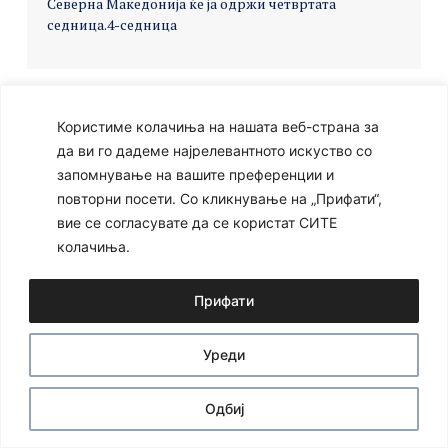
Северна Македонија ќе ја одржи четвртата
седница.
4-седница
Користиме колачиња на нашата веб-страна за
Ⓒ 2024 – Сите права се задржани
Developed by:
Unet
да ви го дадеме најрелевантното искуство со
запомнување на вашите преференции и
повторни посети. Со кликнување на „Прифати“,
вие се согласувате да се користат СИТЕ
колачиња.
Прифати
Уреди
Одбиј