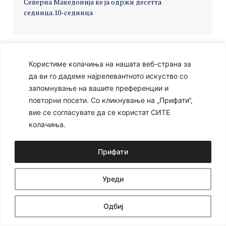
Северна Македонија ќе ја одржи десетта
седница.
10-седница
Користиме колачиња на нашата веб-страна за
Ⓒ 2024 – Сите права се задржани
Developed by:
Unet
да ви го дадеме најрелевантното искуство со
запомнување на вашите преференции и
повторни посети. Со кликнување на „Прифати“,
вие се согласувате да се користат СИТЕ
колачиња.
Прифати
Уреди
Одбиј