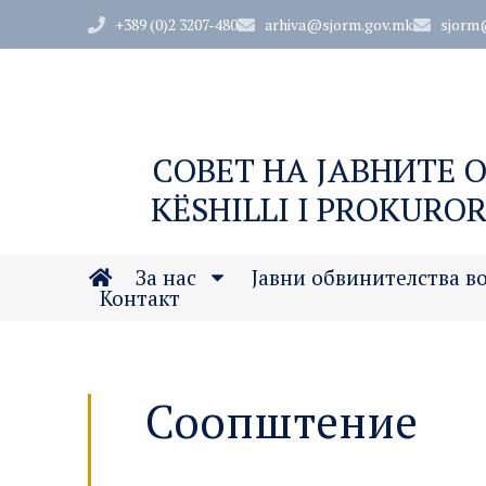
+389 (0)2 3207-480
arhiva@sjorm.gov.mk
sjorm
СОВЕТ НА ЈАВНИТЕ 
KËSHILLI I PROKUROR
За нас
Јавни обвинителства в
Контакт
Соопштение