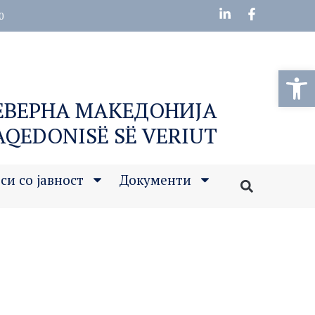
0
Open
СЕВЕРНА МАКЕДОНИЈА
MAQEDONISË SË VERIUT
си со јавност
Документи