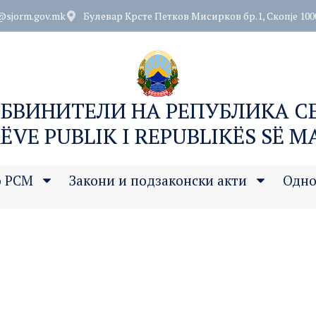
@sjorm.gov.mk
Булевар Крсте Петков Мисирков бр.1, Скопје 100
ОБВИНИТЕЛИ НА РЕПУБЛИКА 
ËVE PUBLIK I REPUBLIKËS SË 
о РСМ
Закони и подзаконски акти
Одно