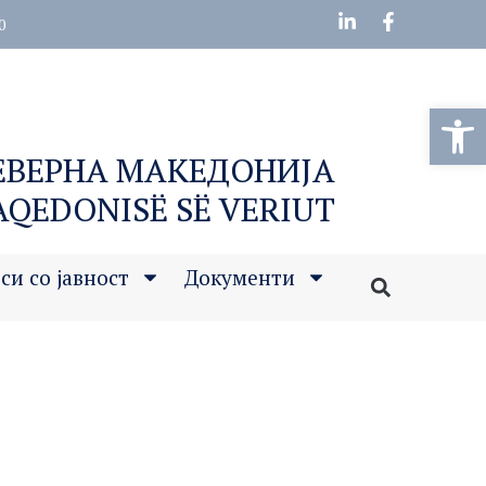
0
Open
СЕВЕРНА МАКЕДОНИЈА
MAQEDONISË SË VERIUT
си со јавност
Документи