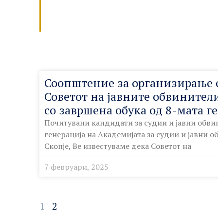
Соопштение за организирање 
Советот на јавните обвинител
со завршена обука од 8-мата г
Почитувани кандидати за судии и јавни обви
генерација на Академијата за судии и јавни 
Скопје, Ве известуваме дека Советот на
7 февруари, 2025
1
2