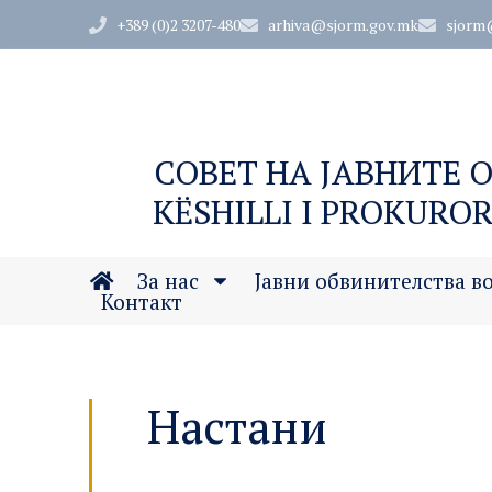
+389 (0)2 3207-480
arhiva@sjorm.gov.mk
sjorm
СОВЕТ НА ЈАВНИТЕ 
KËSHILLI I PROKUROR
За нас
Јавни обвинителства в
Контакт
Настани