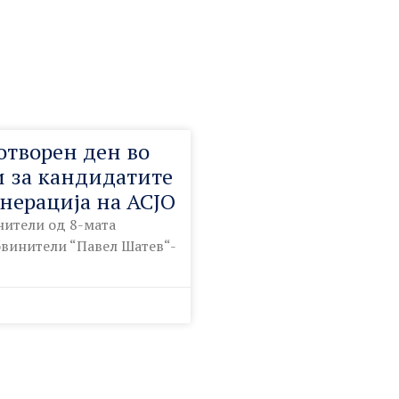
отворен ден во
и за кандидатите
енерација на АСЈО
нители од 8-мата
обвинители “Павел Шатев“-