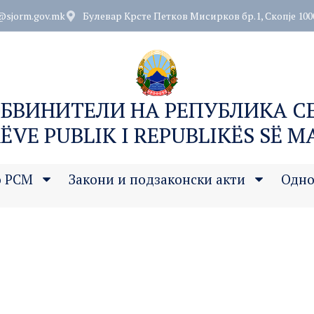
@sjorm.gov.mk
Булевар Крсте Петков Мисирков бр.1, Скопје 100
ОБВИНИТЕЛИ НА РЕПУБЛИКА 
ËVE PUBLIK I REPUBLIKËS SË 
о РСМ
Закони и подзаконски акти
Одно