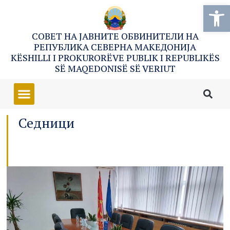
Open
СОВЕТ НА ЈАВНИТЕ ОБВИНИТЕЛИ НА
РЕПУБЛИКА СЕВЕРНА МАКЕДОНИЈА
KËSHILLI I PROKURORËVE PUBLIK I REPUBLIKËS
SË MAQEDONISË SË VERIUT
Седници