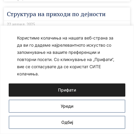
Структура на приходи по дејности
22 април, 2025
Користиме колачиња на нашата веб-страна за
Ⓒ 2024 – Сите права се задржани
Developed by:
Unet
да ви го дадеме најрелевантното искуство со
запомнување на вашите преференции и
повторни посети. Со кликнување на „Прифати“,
вие се согласувате да се користат СИТЕ
колачиња.
Прифати
Уреди
Одбиј