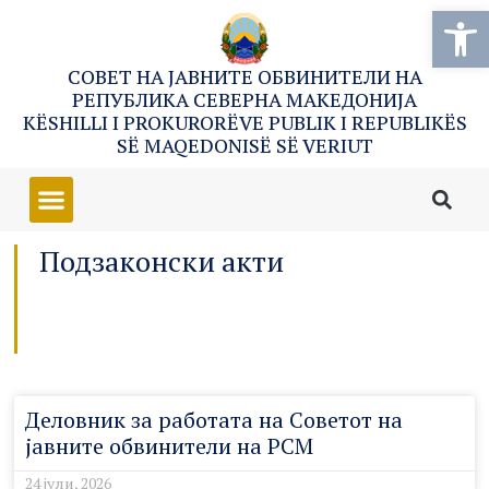
Open
СОВЕТ НА ЈАВНИТЕ ОБВИНИТЕЛИ НА
РЕПУБЛИКА СЕВЕРНА МАКЕДОНИЈА
KËSHILLI I PROKURORËVE PUBLIK I REPUBLIKËS
SË MAQEDONISË SË VERIUT
Подзаконски акти
Деловник за работата на Советот на
јавните обвинители на РСМ
24 јули, 2026