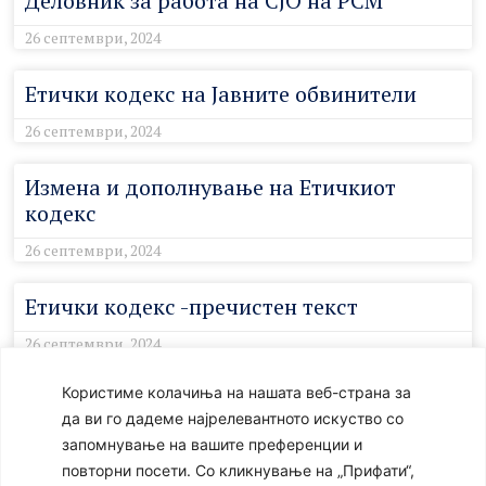
Деловник за работа на СЈО на РСМ
26 септември, 2024
Етички кодекс на Јавните обвинители
26 септември, 2024
Измена и дополнување на Етичкиот
кодекс
26 септември, 2024
Етички кодекс -пречистен текст
26 септември, 2024
Користиме колачиња на нашата веб-страна за
Правилник за внатрешна организација
да ви го дадеме најрелевантното искуство со
на Советот на јавните обвинители
запомнување на вашите преференции и
26 септември, 2024
повторни посети. Со кликнување на „Прифати“,