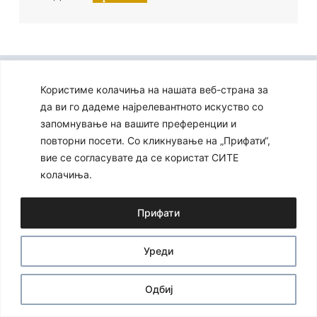
Ⓒ 2024 – Сите права се задржани
Developed by:
Unet
Користиме колачиња на нашата веб-страна за
да ви го дадеме најрелевантното искуство со
запомнување на вашите преференции и
повторни посети. Со кликнување на „Прифати“,
вие се согласувате да се користат СИТЕ
колачиња.
Прифати
Уреди
Одбиј