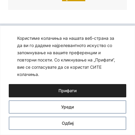
Ⓒ 2024 – Сите права се задржани
Developed by:
Unet
Користиме колачиња на нашата веб-страна за
да ви го дадеме најрелевантното искуство со
запомнување на вашите преференции и
повторни посети. Со кликнување на „Прифати“,
вие се согласувате да се користат СИТЕ
колачиња.
Прифати
Уреди
Одбиј