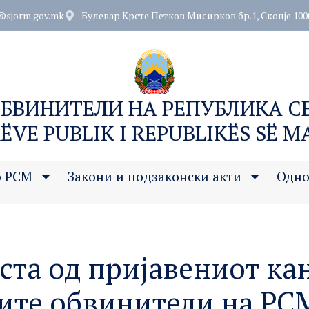
@sjorm.gov.mk
Булевар Крсте Петков Мисирков бр.1, Скопје 100
ОБВИНИТЕЛИ НА РЕПУБЛИКА 
ËVE PUBLIK I REPUBLIKËS SË 
о РСМ
Закони и подзаконски акти
Одно
ста од пријавениот кан
ните обвинители на РСМ