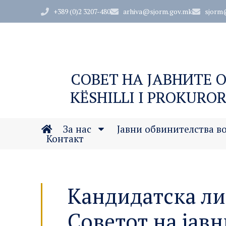
+389 (0)2 3207-480
arhiva@sjorm.gov.mk
sjorm
СОВЕТ НА ЈАВНИТЕ 
KËSHILLI I PROKUROR
За нас
Јавни обвинителства в
Контакт
Кандидатска ли
Советот на јав