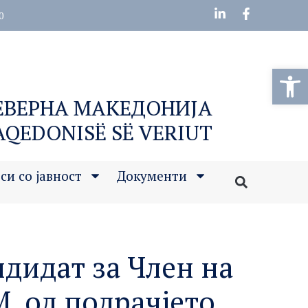
0
Open
СЕВЕРНА МАКЕДОНИЈА
MAQEDONISË SË VERIUT
си со јавност
Документи
дидат за Член на
, од подрачјето