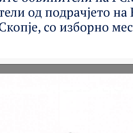
тели од подрачјето на
копје, со изборно мес