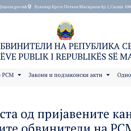
@sjorm.gov.mk
Булевар Крсте Петков Мисирков бр.1, Скопје 100
ОБВИНИТЕЛИ НА РЕПУБЛИКА 
ËVE PUBLIK I REPUBLIKËS SË 
о РСМ
Закони и подзаконски акти
Одно
ста од пријавените ка
ите обвинители на РСМ