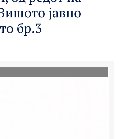
 Вишото јавно
то бр.3