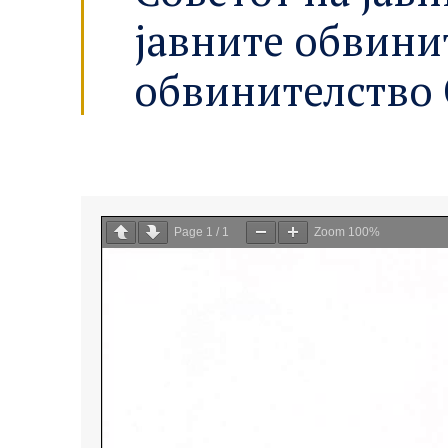
јавните обвини
обвинителство С
Page
1
/
1
Zoom
100%