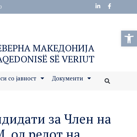
0
Open
СЕВЕРНА МАКЕДОНИЈА
MAQEDONISË SË VERIUT
си со јавност
Документи
ндидати за Член на
, од редот на