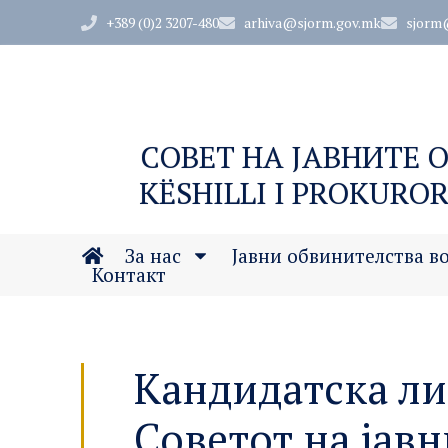
+389 (0)2 3207-480
arhiva@sjorm.gov.mk
sjorm
СОВЕТ НА ЈАВНИТЕ 
KËSHILLI I PROKUROR
За нас
Јавни обвинителства в
Контакт
Кандидатска ли
Советот на јавн