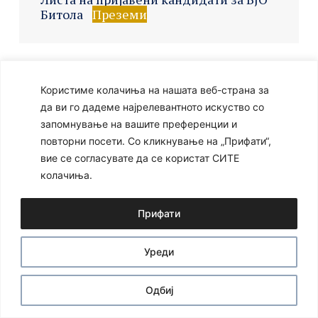
Битола
Преземи
Ⓒ 2024 – Сите права се задржани
Developed by:
Unet
Користиме колачиња на нашата веб-страна за
да ви го дадеме најрелевантното искуство со
запомнување на вашите преференции и
повторни посети. Со кликнување на „Прифати“,
вие се согласувате да се користат СИТЕ
колачиња.
Прифати
Уреди
Одбиј