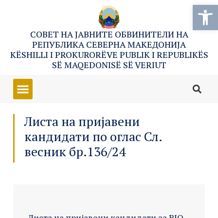
Open
СОВЕТ НА ЈАВНИТЕ ОБВИНИТЕЛИ НА
РЕПУБЛИКА СЕВЕРНА МАКЕДОНИЈА
KËSHILLI I PROKURORËVE PUBLIK I REPUBLIKËS
SË MAQEDONISË SË VERIUT
Листа на пријавени
кандидати по оглас Сл.
весник бр.136/24
Листа на пријавени кандидати за ВЈО