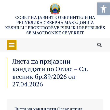
Open
СОВЕТ НА ЈАВНИТЕ ОБВИНИТЕЛИ НА
РЕПУБЛИКА СЕВЕРНА МАКЕДОНИЈА
KËSHILLI I PROKURORËVE PUBLIK I REPUBLIKËS
SË MAQEDONISË SË VERIUT
Листа на пријавени
кандидати по Оглас – Сл.
весник бр.89/2026 од
27.04.2026
Листа на кандидати Оглас април