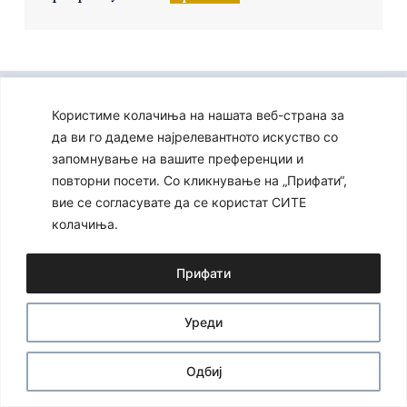
Ⓒ 2024 – Сите права се задржани
Developed by:
Unet
Користиме колачиња на нашата веб-страна за
да ви го дадеме најрелевантното искуство со
запомнување на вашите преференции и
повторни посети. Со кликнување на „Прифати“,
вие се согласувате да се користат СИТЕ
колачиња.
Прифати
Уреди
Одбиј