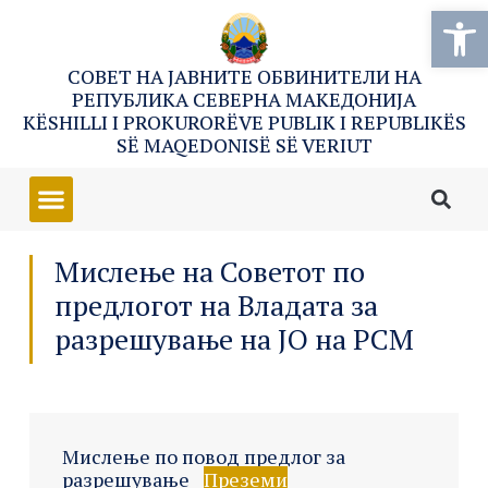
Open
СОВЕТ НА ЈАВНИТЕ ОБВИНИТЕЛИ НА
РЕПУБЛИКА СЕВЕРНА МАКЕДОНИЈА
KËSHILLI I PROKURORËVE PUBLIK I REPUBLIKËS
SË MAQEDONISË SË VERIUT
Мислење на Советот по
предлогот на Владата за
разрешување на ЈО на РСМ
Мислење по повод предлог за
разрешување
Преземи