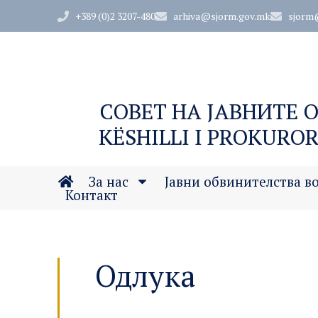
+389 (0)2 3207-480
arhiva@sjorm.gov.mk
sjorm
СОВЕТ НА ЈАВНИТЕ 
KËSHILLI I PROKUROR
За нас
Јавни обвинителства в
Контакт
Одлука