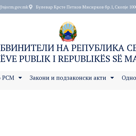
@sjorm.gov.mk
Булевар Крсте Петков Мисирков бр.1, Скопје 100
ОБВИНИТЕЛИ НА РЕПУБЛИКА 
ËVE PUBLIK I REPUBLIKËS SË 
о РСМ
Закони и подзаконски акти
Одно