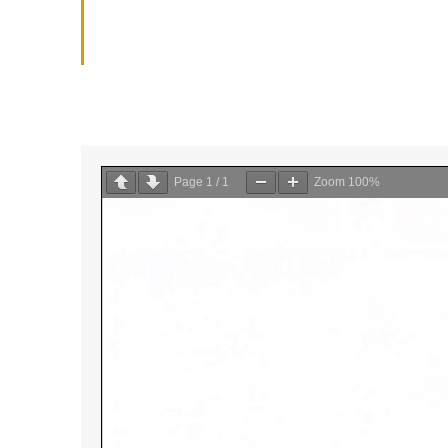
Page
1
/
1
Zoom
100%