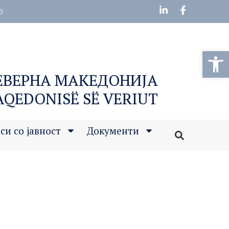
0
Open
СЕВЕРНА МАКЕДОНИЈА
MAQEDONISË SË VERIUT
си со јавност
Документи