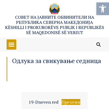
Open
СОВЕТ НА ЈАВНИТЕ ОБВИНИТЕЛИ НА
РЕПУБЛИКА СЕВЕРНА МАКЕДОНИЈА
KËSHILLI I PROKURORËVE PUBLIK I REPUBLIKËS
SË MAQEDONISË SË VERIUT
Одлука за свикување седница
19-Dneven red
Преземи