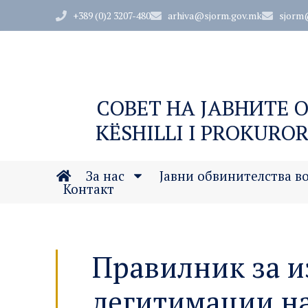
+389 (0)2 3207-480
arhiva@sjorm.gov.mk
sjorm
СОВЕТ НА ЈАВНИТЕ 
KËSHILLI I PROKUROR
За нас
Јавни обвинителства в
Контакт
Правилник за и
легитимации на