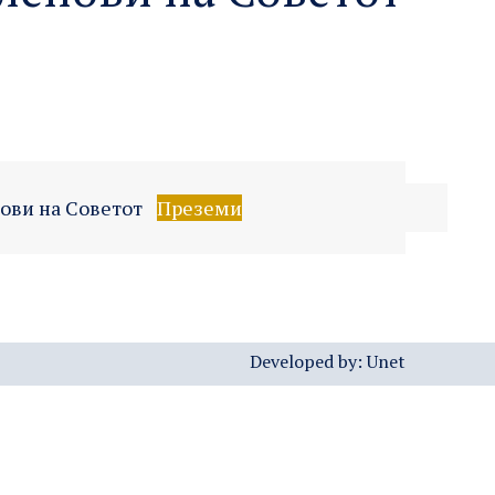
ови на Советот
Преземи
Developed by:
Unet