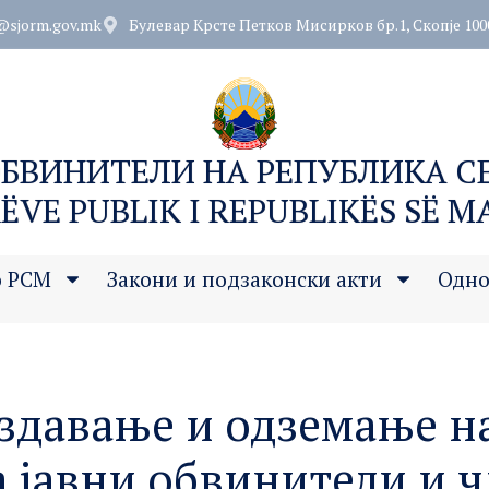
@sjorm.gov.mk
Булевар Крсте Петков Мисирков бр.1, Скопје 100
ОБВИНИТЕЛИ НА РЕПУБЛИКА 
ËVE PUBLIK I REPUBLIKËS SË 
о РСМ
Закони и подзаконски акти
Одно
здавање и одземање н
 јавни обвинители и ч