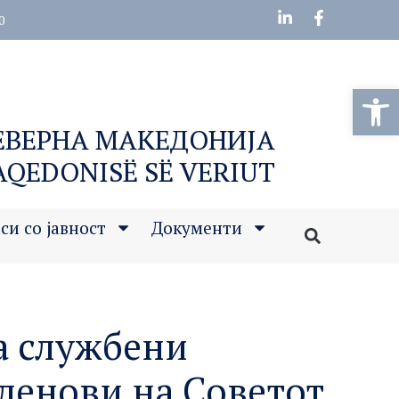
0
Open
СЕВЕРНА МАКЕДОНИЈА
MAQEDONISË SË VERIUT
си со јавност
Документи
а службени
ленови на Советот