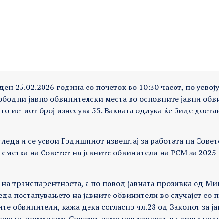
ен 25.02.2026 година со почеток во 10:30 часот, по усвој
слободни јавно обвинителски места во основните јавни об
о истиот број изнесува 55. Ваквата одлука ќе биде доста
гледа и се усвои Годишниот извештај за работата на Совет
сметка на Советот на јавните обвинители на РСМ за 2025 
с на транспарентноста, а по повод јавната прозивка од Ми
леда постапувањето на јавните обвинители во случајот со
те обвинители, кажа дека согласно чл.28 од Законот за ј
фаза на постапката Советот нема надлежност да врши надз