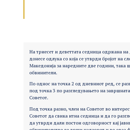
На триесет и деветтата седница одржана на д
донесе одлука со која се утврди бројот на 
Македонија за наредните две години, така шт
обвинители.
По однос на точка 2 од дневниот ред, се раз
под точка 3 по разгледувањето на завршната 
Советот.
Под точка разно, член на Советот во интере
Советот да свика итна седница и да го разг
да утврди дали постои одговорност кај јавни
обвинителство го врши надзорот и во оваа 