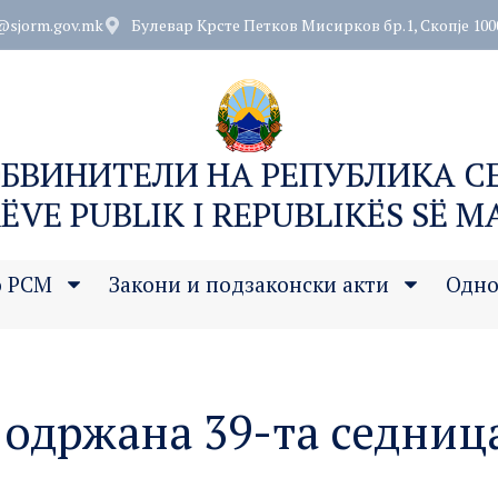
@sjorm.gov.mk
Булевар Крсте Петков Мисирков бр.1, Скопје 100
ОБВИНИТЕЛИ НА РЕПУБЛИКА 
ËVE PUBLIK I REPUBLIKËS SË 
о РСМ
Закони и подзаконски акти
Одно
одржана 39-та седниц