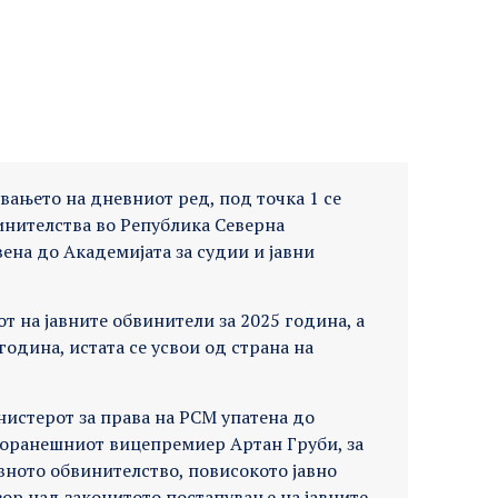
увањето на дневниот ред, под точка 1 се
винителства во Република Северна
вена до Академијата за судии и јавни
от на јавните обвинители за 2025 година, а
година, истата се усвои од страна на
нистерот за права на РСМ упатена до
 поранешниот вицепремиер Артан Груби, за
авното обвинителство, повисокото јавно
ор над законитото постапување на јавните