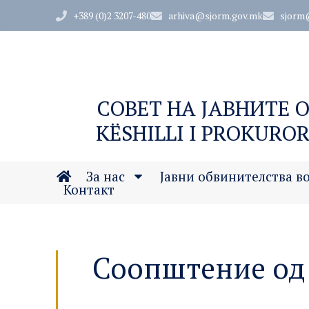
+389 (0)2 3207-480
arhiva@sjorm.gov.mk
sjorm
СОВЕТ НА ЈАВНИТЕ 
KËSHILLI I PROKUROR
За нас
Јавни обвинителства в
Контакт
Соопштение од 