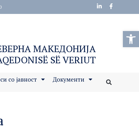
0
Open
СЕВЕРНА МАКЕДОНИЈА
MAQEDONISË SË VERIUT
си со јавност
Документи
а