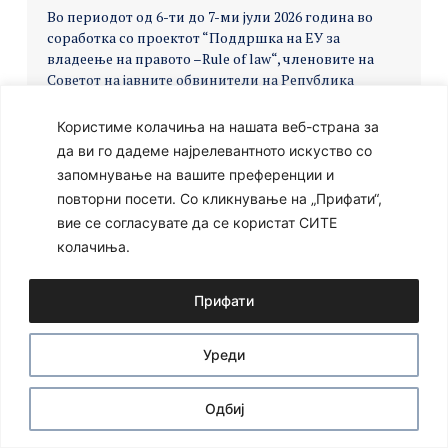
Во периодот од 6-ти до 7-ми јули 2026 година во
соработка со проектот “Поддршка на ЕУ за
владеење на правото –Rule of law“, членовите на
Советот на јавните обвинители на Република
Северна Македонија ќе присуствуваат на
работилница за изработка на новите подзаконски
Користиме колачиња на нашата веб-страна за
акти на Советот на јавните обвинители, која ќе се
да ви го дадеме најрелевантното искуство со
одржи во хотел Романтик во Велес.
запомнување на вашите преференции и
повторни посети. Со кликнување на „Прифати“,
вие се согласувате да се користат СИТЕ
колачиња.
Ⓒ 2024 – Сите права се задржани
Developed by:
Unet
Прифати
Уреди
Одбиј