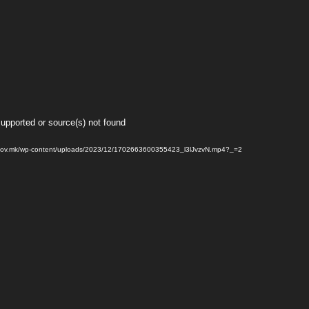
supported or source(s) not found
.gov.mk/wp-content/uploads/2023/12/1702663600355423_l3lJvzvN.mp4?_=2