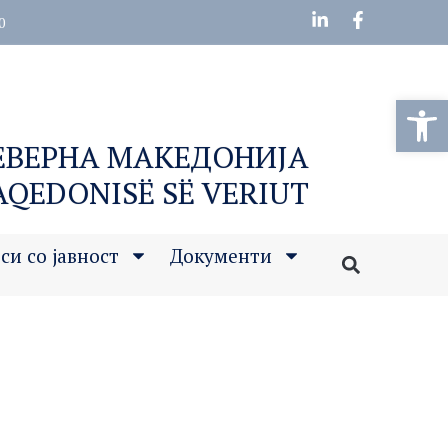
0
Open
СЕВЕРНА МАКЕДОНИЈА
MAQEDONISË SË VERIUT
си со јавност
Документи