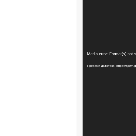
Видео
Media error: Format(s) not 
плејер
Преземи датотека: https://sjorm