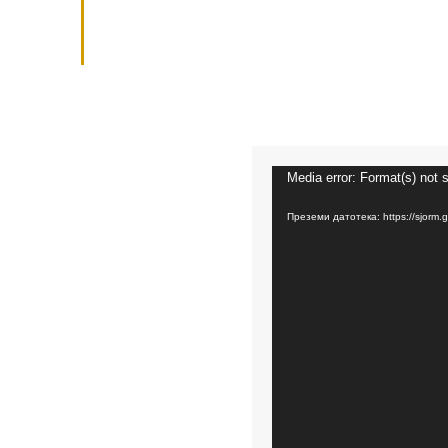
Видео
Media error: Format(s) not 
плејер
Преземи датотека: https://sjor