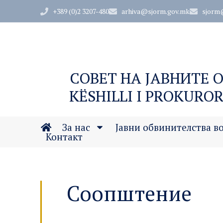
+389 (0)2 3207-480
arhiva@sjorm.gov.mk
sjorm
СОВЕТ НА ЈАВНИТЕ 
KËSHILLI I PROKUROR
За нас
Јавни обвинителства в
Контакт
Соопштение