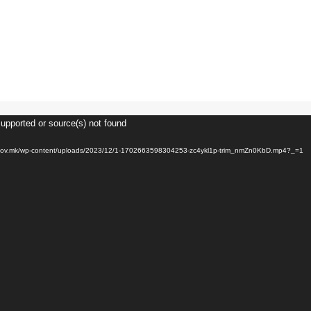
supported or source(s) not found
m.gov.mk/wp-content/uploads/2023/12/1-1702663598304253-zc4ykl1p-trim_nmZn0KbD.mp4?_=1