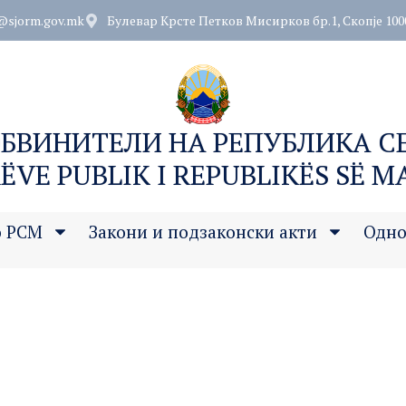
@sjorm.gov.mk
Булевар Крсте Петков Мисирков бр.1, Скопје 100
ОБВИНИТЕЛИ НА РЕПУБЛИКА 
ËVE PUBLIK I REPUBLIKËS SË 
о РСМ
Закони и подзаконски акти
Одно