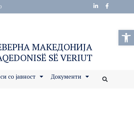
0
Open
СЕВЕРНА МАКЕДОНИЈА
MAQEDONISË SË VERIUT
си со јавност
Документи