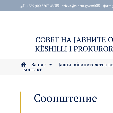
+389 (0)2 3207-480
arhiva@sjorm.gov.mk
sjorm
СОВЕТ НА ЈАВНИТЕ 
KËSHILLI I PROKUROR
За нас
Јавни обвинителства в
Контакт
Соопштение