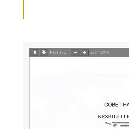
Page
1
/
1
Zoom
100%