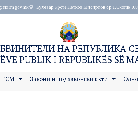
@sjorm.gov.mk
Булевар Крсте Петков Мисирков бр.1, Скопје 100
ОБВИНИТЕЛИ НА РЕПУБЛИКА 
ËVE PUBLIK I REPUBLIKËS SË 
о РСМ
Закони и подзаконски акти
Одно