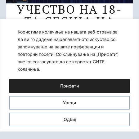
УЧЕСТВО НА 18-
ТА СЕСИЈА НА
РАБОТНАТА
Користиме колачиња на нашата веб-страна за
да ви го дадеме најрелевантното искуство со
ГРУПА 4 –
запомнување на вашите преференции и
ПРАВДА,
повторни посети. Со кликнување на „Прифати“,
вие се согласувате да се користат СИТЕ
СЛОБОДА И
колачиња.
БЕЗБЕДНОСТ НА
Прифати
НКЕУ-МК
Уреди
ФЕВРУАРИ 3, 2026
Одбиј
На ден 29.01.2026 година на покана на Националната
конвенција за Европската унија во Република Северна
Македонија, двајца членови на Советот на јавните