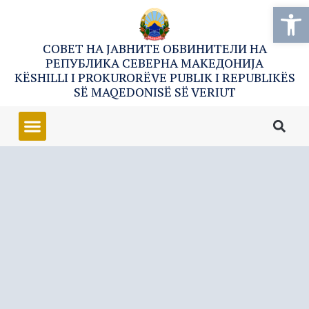
Open
СОВЕТ НА ЈАВНИТЕ ОБВИНИТЕЛИ НА
РЕПУБЛИКА СЕВЕРНА МАКЕДОНИЈА
KËSHILLI I PROKURORËVE PUBLIK I REPUBLIKËS
SË MAQEDONISË SË VERIUT