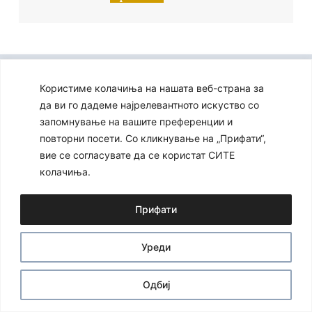
Ⓒ 2024 – Сите права се задржани
Developed by:
Unet
Користиме колачиња на нашата веб-страна за
да ви го дадеме најрелевантното искуство со
запомнување на вашите преференции и
повторни посети. Со кликнување на „Прифати“,
вие се согласувате да се користат СИТЕ
колачиња.
Прифати
Уреди
Одбиј