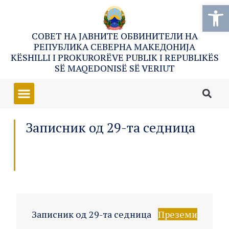
Open
СОВЕТ НА ЈАВНИТЕ ОБВИНИТЕЛИ НА
РЕПУБЛИКА СЕВЕРНА МАКЕДОНИЈА
KËSHILLI I PROKURORËVE PUBLIK I REPUBLIKËS
SË MAQEDONISË SË VERIUT
Записник од 29-та седница
Записник од 29-та седница
Преземи