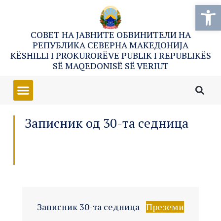
Open
СОВЕТ НА ЈАВНИТЕ ОБВИНИТЕЛИ НА
РЕПУБЛИКА СЕВЕРНА МАКЕДОНИЈА
KËSHILLI I PROKURORËVE PUBLIK I REPUBLIKËS
SË MAQEDONISË SË VERIUT
Записник од 30-та седница
Записник 30-та седница
Преземи