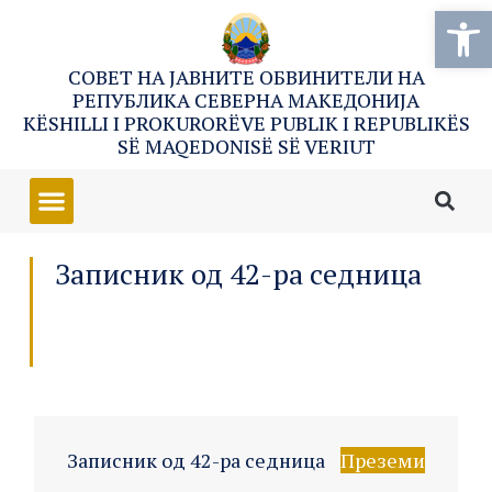
Open
СОВЕТ НА ЈАВНИТЕ ОБВИНИТЕЛИ НА
РЕПУБЛИКА СЕВЕРНА МАКЕДОНИЈА
KËSHILLI I PROKURORËVE PUBLIK I REPUBLIKËS
SË MAQEDONISË SË VERIUT
Записник од 42-ра седница
Записник од 42-ра седница
Преземи