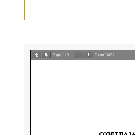
Page
1
/
9
Zoom
100%