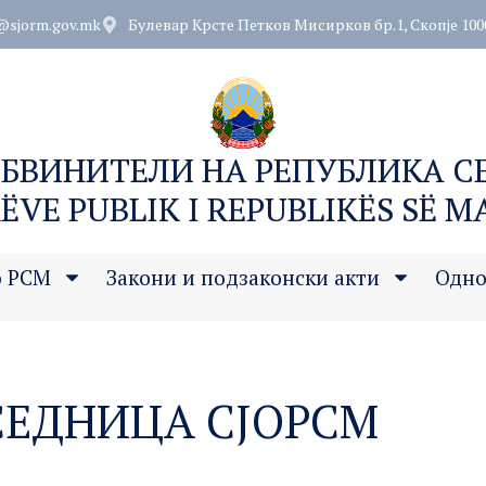
@sjorm.gov.mk
Булевар Крсте Петков Мисирков бр.1, Скопје 100
ОБВИНИТЕЛИ НА РЕПУБЛИКА 
ËVE PUBLIK I REPUBLIKËS SË 
о РСМ
Закони и подзаконски акти
Одно
СЕДНИЦА СЈОРСМ