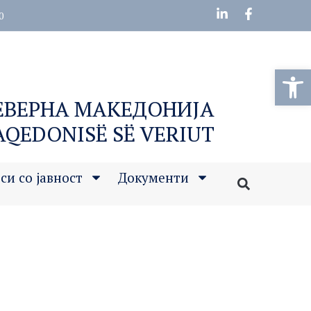
0
Open
СЕВЕРНА МАКЕДОНИЈА
MAQEDONISË SË VERIUT
си со јавност
Документи