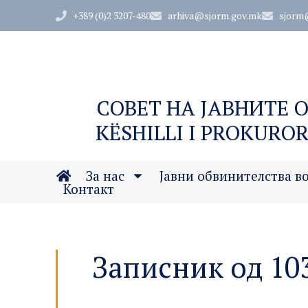
+389 (0)2 3207-480
arhiva@sjorm.gov.mk
sjorm
СОВЕТ НА ЈАВНИТЕ 
KËSHILLI I PROKUROR
За нас
Јавни обвинителства в
Контакт
Записник од 10