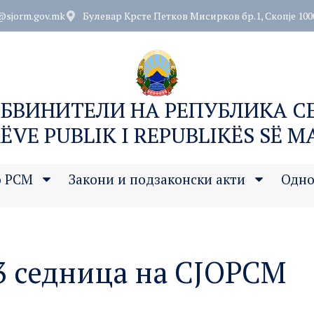
@sjorm.gov.mk
Булевар Крсте Петков Мисирков бр.1, Скопје 100
ОБВИНИТЕЛИ НА РЕПУБЛИКА 
ËVE PUBLIK I REPUBLIKËS SË 
о РСМ
Закони и подзаконски акти
Одно
3 седница на СЈОРСМ