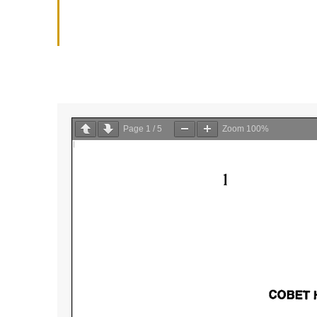
Page
1
/
5
Zoom
100%