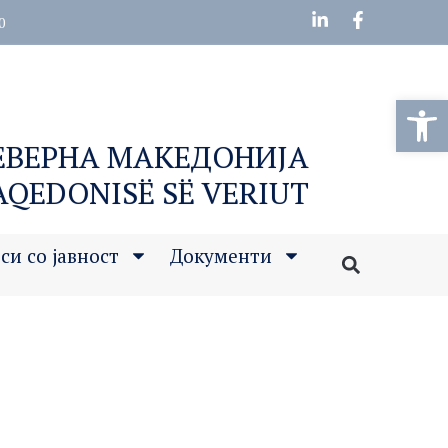
0
Open
СЕВЕРНА МАКЕДОНИЈА
MAQEDONISË SË VERIUT
си со јавност
Документи