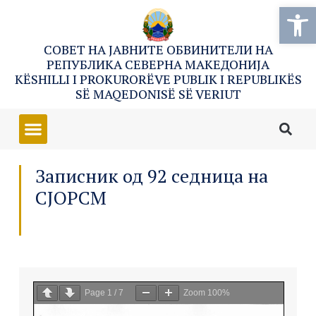
Open
СОВЕТ НА ЈАВНИТЕ ОБВИНИТЕЛИ НА
РЕПУБЛИКА СЕВЕРНА МАКЕДОНИЈА
KËSHILLI I PROKURORËVE PUBLIK I REPUBLIKËS
SË MAQEDONISË SË VERIUT
Записник од 92 седница на
СЈОРСМ
Page
1
/
7
Zoom
100%