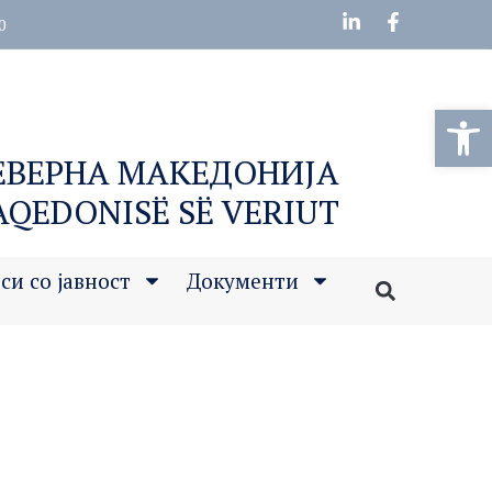
0
Open
СЕВЕРНА МАКЕДОНИЈА
MAQEDONISË SË VERIUT
си со јавност
Документи