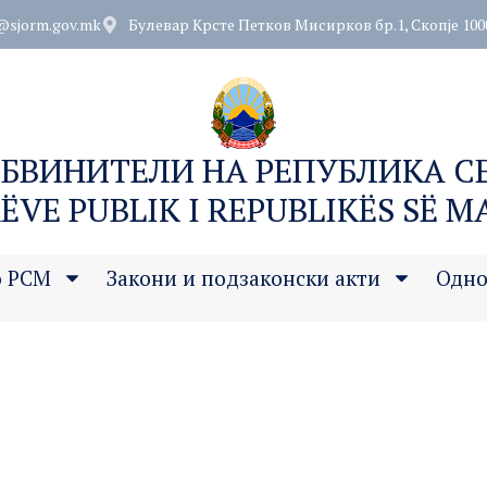
@sjorm.gov.mk
Булевар Крсте Петков Мисирков бр.1, Скопје 100
ОБВИНИТЕЛИ НА РЕПУБЛИКА 
ËVE PUBLIK I REPUBLIKËS SË 
о РСМ
Закони и подзаконски акти
Одно