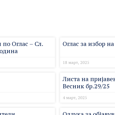
по Оглас – Сл.
Оглас за избор н
година
18 март, 2025
Листа на пријаве
Весник бр.29/25
4 март, 2025
ители
Одлука за објавув