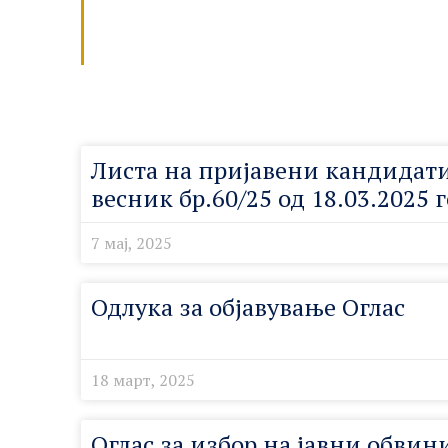
Листа на пријавени кандидати 
весник бр.60/25 од 18.03.2025 
7 мај, 2025
Одлука за објавување Оглас
18 март, 2025
Оглас за избор на јавни обвин