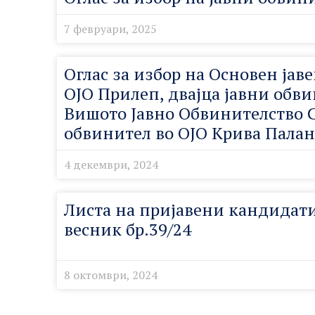
7 февруари, 2025
Оглас за избор на Основен јав
ОЈО Прилеп, двајца јавни обв
Вишото Јавно Обвинителство С
обвинител во ОЈО Крива Пала
4 декември, 2024
Листа на пријавени кандидати 
весник бр.39/24
8 октомври, 2024