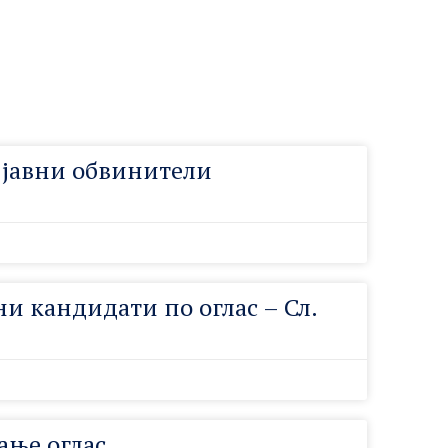
а јавни обвинители
ни кандидати по оглас – Сл.
ање оглас