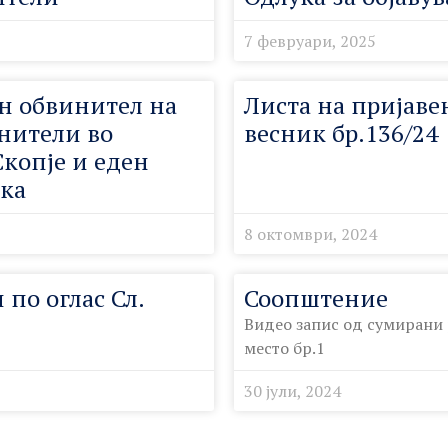
7 февруари, 2025
ен обвинител на
Листа на пријаве
инители во
весник бр.136/24
копје и еден
нка
8 октомври, 2024
по оглас Сл.
Соопштение
Видео запис од сумирани 
место бр.1
30 јули, 2024