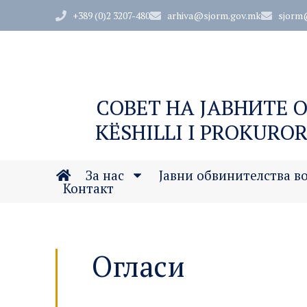
+389 (0)2 3207-480
arhiva@sjorm.gov.mk
sjorm
СОВЕТ НА ЈАВНИТЕ 
KËSHILLI I PROKUROR
За нас
Јавни обвинителства в
Контакт
Огласи